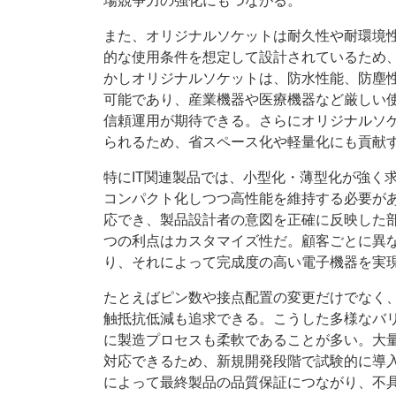
場競争力の強化にもつながる。
また、オリジナルソケットは耐久性や耐環境
的な使用条件を想定して設計されているため
かしオリジナルソケットは、防水性能、防塵
可能であり、産業機器や医療機器など厳しい
信頼運用が期待できる。さらにオリジナルソ
られるため、省スペース化や軽量化にも貢献
特にIT関連製品では、小型化・薄型化が強く
コンパクト化しつつ高性能を維持する必要が
応でき、製品設計者の意図を正確に反映した
つの利点はカスタマイズ性だ。顧客ごとに異
り、それによって完成度の高い電子機器を実
たとえばピン数や接点配置の変更だけでなく
触抵抗低減も追求できる。こうした多様なバ
に製造プロセスも柔軟であることが多い。大
対応できるため、新規開発段階で試験的に導
によって最終製品の品質保証につながり、不