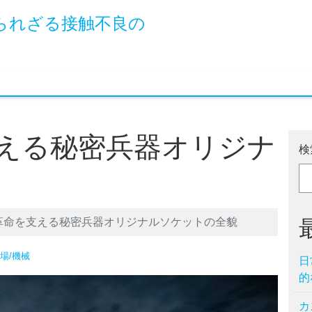
られざる接触不良の
える秘密兵器オリジナ
検
革命を支える秘密兵器オリジナルソケットの全貌
場/機械
日
的
カ