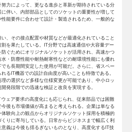
計努力によって、更なる進歩と革新が期待されている分
展に伴い、内部部品としてのソケットの重要性が増して
や性能要件に合わせて設計・製造されるため、一般的な
担い、その接点配置や材質などが最適化されていること
割を果たしている。IT分野では高速通信や大容量デー
を防ぐためにオリジナルソケットが活用され、高速かつ
防水・防塵性能や耐熱耐寒性などの耐環境性能にも優れ
下でも長期間安定した使用が可能だ。さらに、省スペー
れるIT機器での設計自由度が高いことも特徴である。
処理の選択など多様な仕様変更が可能であり、中小ロッ
規開発段階での迅速な検証と改良を実現する。
ドウェア要求の高度化にも応じられ、従来部品では困難
で今後も市場価値が高まると考えられる。企業は単なる
ー体験向上の観点からオリジナルソケット採用を積極的
づくりに寄与している。日常からビジネスまで幅広く利
意義は今後も揺るぎないものとなり、高度化するIT技