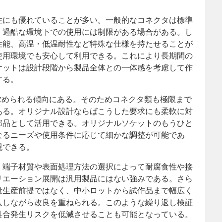
性にも優れていることが多い。一般的なコネクタは標準
、過酷な環境下での使用には制限がある場合がある。し
性能、高温・低温耐性など特殊な仕様を持たせることが
使用環境でも安心して利用できる。これにより長期間の
ケットは設計段階から製品全体との一体感を考慮して作
する。
求められる傾向にある。そのためコネクタ類も極限まで
ある。オリジナル設計ならばこうした要求にも柔軟に対
部品として活用できる。オリジナルソケットのもうひと
なるニーズや使用条件に応じて細かな調整が可能であ
現できる。
、端子材質や表面処理方法の選択によって耐腐食性や接
リエーション展開は汎用製品にはない強みである。さら
量生産前提ではなく、中小ロットから試作品まで幅広く
入しながら改良を重ねられる。このような繰り返し検証
具合発生リスクを低減させることも可能となっている。