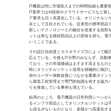
IT機器は特に市場投入までの時間短縮も重要
IT業界ではAI技術やクラウドサービスなど
ア要求も日々高度化している。オリジナルソ
在として注目されている。従来型の標準部品
新しいテクノロジーとの融合を促進する役割
ットは単なる接続部品以上の意味を持ち、電
いうことである。
その設計自由度とカスタマイズ力によって幅
応えている。今後もIT分野のみならず、自動
ており、その市場価値はますます高まるもの
時にオリジナルソケット採用を積極的に検討
加やユーザー体験改善につながる重要ポイン
ら製造工程管理まで専門的知識を有する協力
りを推進している事例も増えている。
結局のところ、電子機器の日常利用シーンか
るインフラ部品としてオリジナルソケットは
も揺るぎないものとなり、多様かつ高度化する