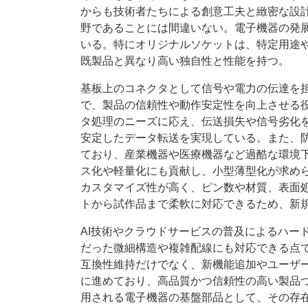
からも技術者たちによる創意工夫と緻密な設
野であることには間違いない。電子機器の発
いる。特にオリジナルソケットは、特定用途
既製品と異なり高い独自性と性能を持つ。
基板上のコネクタとして信号や電力の伝達を
で、製品の信頼性や動作安定性を向上させる役
タ処理のニーズに応え、伝送損失や信号劣化
安定したデータ転送を実現している。また、
ており、産業機器や医療機器など過酷な環境
ス化や軽量化にも貢献し、小型薄型化が求めら
カスタマイズ性が高く、ピン数や材質、表面
トから試作品まで柔軟に対応できるため、新
AI技術やクラウドサービスの普及によるハー
だった微細構造や複雑配線にも対応できる点
互換性維持だけでなく、新機能追加やユーザ
に進めており、高品質かつ信頼性の高い製品
用される電子機器の基盤部品として、その存在