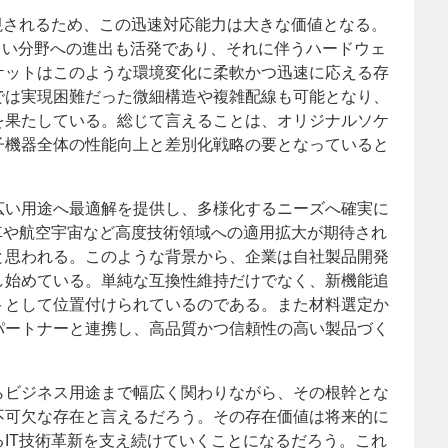
視されるため、この迅速対応能力は大きな価値となる。
新しい分野への進出も活発であり、それに伴うハードウェ
ケットはこのような環境変化に柔軟かつ迅速に応える存
では実現困難だった微細構造や複雑配線も可能となり、
を果たしている。総じて言えることは、オリジナルソケ
子機器全体の性能向上と差別化戦略の要となっていると
広い用途へ最適解を提供し、多様化するニーズへ確実に
車や航空宇宙など高度技術領域への適用拡大が期待され
と思われる。このような背景から、企業は自社製品開発
し始めている。単純な互換性維持だけでなく、新機能追
トとして位置付けられているのである。また材料選定か
パートナーと連携し、高品質かつ信頼性の高い製品づく
らビジネス用途まで幅広く関わりながら、その根幹とな
不可欠な存在と言えるだろう。その存在価値は将来的に
IT技術革新を支え続けていくことになるだろう。これ