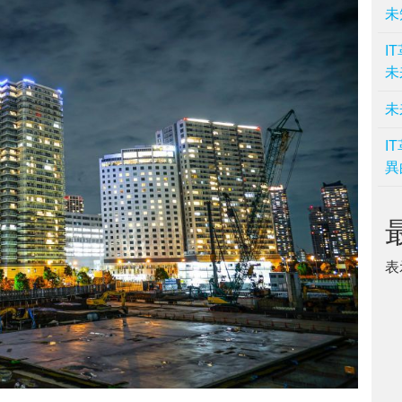
未
I
未
未
I
異
表