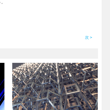
う。
次 >